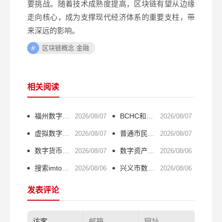
要挑战。随着技术成熟度提高，区块链有望从边缘
走向核心，成为支撑现代经济体系的重要支柱，带
来深远的影响。
区块链概念 金融
相关阅读
福州数字货币公司靠谱吗？揭秘行业真相
BCHC和BCH是同一个币吗？搞懂这点不踩坑
2026/08/07
2026/08/07
虚拟数字货币交易特性揭秘：2026年投资者必看的7大真相
普通市民碰数字货币，到底算不算违法？一文说清楚
2026/08/07
2026/08/07
数字货币理财收益有多高？一文看懂不同玩法的回报
数字资产钱包怎么选？热钱包冷钱包全攻略
2026/08/07
2026/08/06
搜索imtoken找不到？官方正版钱包下载安装指南
兴义市数字货币怎么使用？数字人民币开通全攻略
2026/08/06
2026/08/06
发表评论