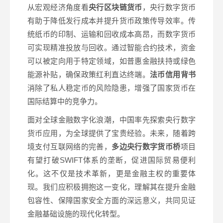
从宏观经济角度看
央行区块链货币
，央行数字货币
有助于降低发行成本并提升货币政策传导效率。传
统纸币的印制、运输和回收成本高昂，而数字货币
可实现精准投放与回收。通过智能合约技术，资金
可以被定向用于特定领域，如普惠金融扶持或绿色
能源补贴，确保政策红利直达终端。
法币信用背书
消除了私人稳定币的风险隐患，增强了国家货币在
国际结算中的竞争力。
面对全球金融数字化浪潮，中国率先探索央行数字
货币应用，为全球提供了宝贵经验。未来，随着跨
境支付互联网络的完善，
多边央行数字货币桥
项目
有望打破SWIFT体系的垄断，促进国际贸易便利
化。这不仅是技术革新，更是金融主权的重要体
现。我们应积极拥抱这一变化，理解其在提升金融
包容性、保障国家安全方面的深远意义，共同见证
金融基础设施的现代化转型。