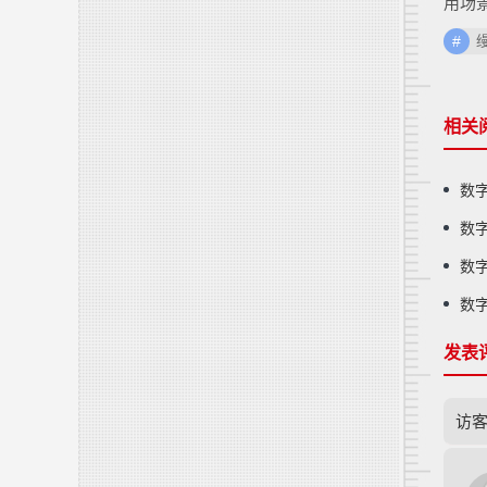
用场
相关
数
数
数
数
发表