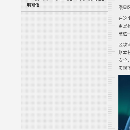
明可信
缦星
在这
更是
破这
区块
账本
安全
实现