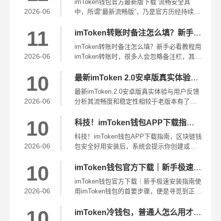
imToken钱包官方最新版下载 流畅安全其
览...
2026-06
中，所谓“最新流畅版”，乃是官方历经持续优
化后所推出的版本。如果发现钱包内某些功
11
能加载缓慢，可以检查网络环境或联系官方
imToken转账时备注怎么填？新手必看教程
客服确认版本状态。官方渠道下载的版本，
imToken转账时备注怎么填？新手必看教程用
在资产安全和操作...
2026-06
imToken转账时，很多人会忽略备注栏，其实
它在特定场景下特别重要。像EOS、Stellar
10
这种链，转账时必须带上备注，因为它们的
最新imToken 2.0安卓版真实体验与用户反馈分析
地址是共享的，平台靠备注来区分是谁的
最新imToken 2.0安卓版真实体验与用户反馈
转...
2026-06
分析其流畅度和稳定性相较于老版本有了显
著提升。不过，仍有部分用户发出抱怨，称
10
生物识别解锁偶尔会出现失灵的状况，期望
科技！imToken钱包APP下载指南，区块链钱包安全好用
在后续能够进行优化。整体而言，安卓版的
科技！imToken钱包APP下载指南，区块链钱
用户满意度处于...
2026-06
包安全好用安装后，系统会提示你创建或导
入钱包，这一步建议在安全网络下操作。
10
imToken支持Ethereum、Bitcoin等多链资
imToken钱包官方下载｜新手极速安装指南
产，界面设计得比较直观，转账和查询都...
imToken钱包官方下载｜新手极速安装指南使
2026-06
用imToken钱包的首要步骤，便是寻觅到正版
官网。不少人在搜索“imToken钱包官网APP
10
下载”时，往往误点进广告页面或者山寨网
imToken冷钱包，普通人怎么用才安全？
站，进而遭受极为严重的损失。而安卓用