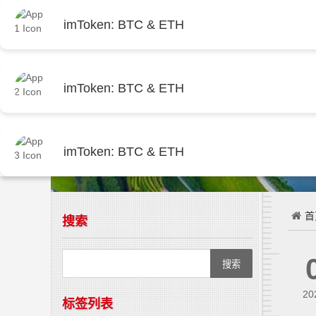
imToken: BTC & ETH
imToken: BTC & ETH
imToken: BTC & ETH
首
搜索
20
标签列表