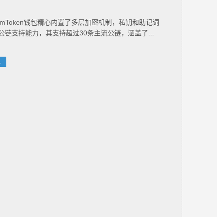
imToken钱包精心内置了多层加密机制，私钥和助记词
公链支持能力，其支持超过30条主流公链，涵盖了...
1