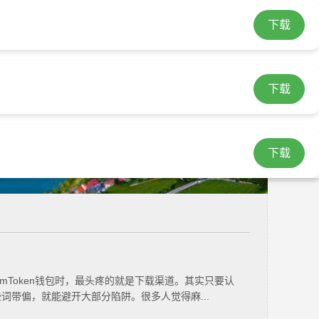
下载
登录
|
注册
繁
载
imtoken官网下载最新版
imtoken安卓版下载app
下载
下载
imToken钱包时，最头疼的就是下载渠道。其实只要认
这些词带偏，就能避开大部分陷阱。很多人觉得麻...