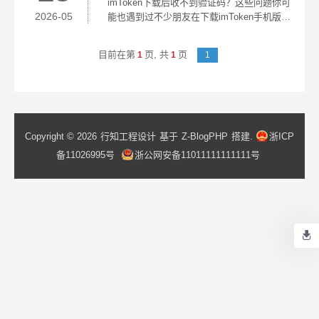
imToken下载后收不到验证码？这些问题你可
却发现无法...
2026-05
能也遇到过不少朋友在下载imToken手机版之
后，最先的反应便是赶忙去注册。比如手机
的相关设置有误，影响了接收验证码。另一
目前在第
页,
共
页
1
1
1
个高频出现的疑问是“下载的App图标对不
上”。当...
Copyright © 2026
行知工程设计
基于
Z-BlogPHP
搭建.
浙ICP
备11026995号
浙公网安备11011111111111号