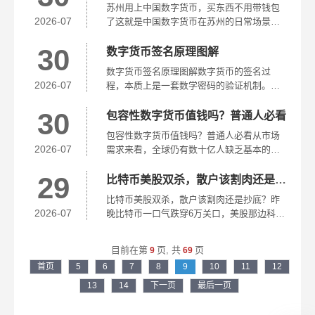
苏州用上中国数字货币，买东西不用带钱包
外汇交易的设置操作，那...
2026-07
了这就是中国数字货币在苏州的日常场景。
在苏州的菜市场里，大妈们也开始用数字人
30
民币了。苏州的公交车上，数字人民币支付
数字货币签名原理图解
已经全覆盖。苏州一些公司直接把工资发到
数字货币签名原理图解数字货币的签名过
员工的数字人民币钱包里，员...
2026-07
程，本质上是一套数学密码的验证机制。这
个过程生成一串数字签名，附在交易数据后
30
面。节点验证时，用公钥解密签名，取出哈
包容性数字货币值钱吗？普通人必看
希值，再和交易本身的哈希值对比，一致就
包容性数字货币值钱吗？普通人必看从市场
通过。下次看到钱包里的签名确...
2026-07
需求来看，全球仍有数十亿人缺乏基本的金
融服务，包容性数字货币填补了这一空白。
29
从投资价值角度看，包容性数字货币的前景
比特币美股双杀，散户该割肉还是抄底？
取决于其实际应用范围和用户增长。不可忽
比特币美股双杀，散户该割肉还是抄底？昨
视的是，包容性数字货币的社...
2026-07
晚比特币一口气跌穿6万关口，美股那边科技
股也集体跳水，纳斯达克跌了快两个点。比
特币这次跌得凶，但链上数据其实没崩。巨
目前在第
页,
共
页
9
69
鲸地址的持仓量没怎么动，交易所的比特币
首页
5
6
7
8
9
10
11
12
存量反而在下降。数字货币...
13
14
下一页
最后一页