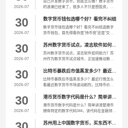
自己开发数字货币，到底怎么做？数字货币
知道什么时候趋势强、什么时...
2026-07
的浪潮已经来了，很多人不只是想投资，而
是想真正拥有属于自己的数字资产。如果你
30
只是想发行一个代币，最简单的方式是借助
数字货币钱包选哪个好？看完不纠结
现成的区块链平台。开发只是第一步，真正
数字货币钱包选哪个好？看完不纠结选数字
难的是让这个数字货币有价值...
2026-07
货币钱包，首先得看你是“持币党”还是“交易
党”。在数字货币领域，不同币种需要选择不
30
同的钱包。。特别要强调的是，千万别用一
苏州数字货币试点，凌志软件如何助力？
个钱包装着所有的币，因为不同的链很容易
苏州数字货币试点，凌志软件如何助力？苏
搞混淆，一旦转错地址...
2026-07
州作为数字货币试点城市，正加速推动数字
人民币在政务、民生等场景的落地。对普通
30
用户而言，凌志软件的工作让数字人民币的
比特币暴跌后市值蒸发多少？最近行情怎么看
使用体验更流畅、更安全。未来，随着苏州
比特币暴跌后市值蒸发多少？最近行情怎么
数字货币试点的扩大，凌志软...
2026-07
看最近数字货币市场波动剧烈，比特币价格
从高点回落，带动整个市场市值大幅缩水。
30
比特币的市值一度跌破1万亿美元关口，以太
港币货币数字代码是什么？简单讲清楚
坊也跟着跌了20%以上。整个加密市场从高
港币货币数字代码是什么？简单讲清楚港币
点蒸发了超过5000亿...
2026-07
拥有特定的数字代码344，该代码在金融领域
发挥着重要作用，主要应用于银行间转账、
30
外汇交易以及支付系统等方面。如果你正处
苏州用上中国数字货币，买东西不用带钱包了
于填写国际汇款单的过程中，或者正在进行