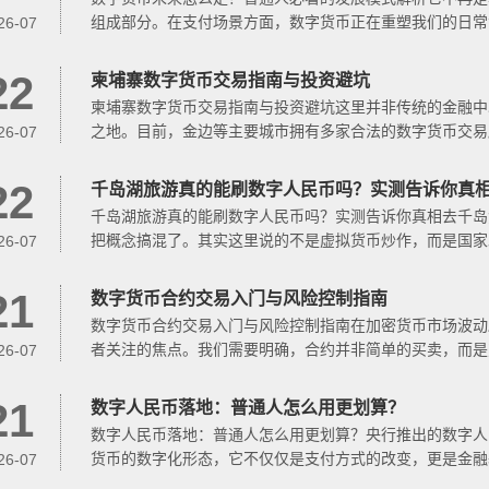
组成部分。在支付场景方面，数字货币正在重塑我们的日常
26-07
于合规化与机构化...
22
柬埔寨数字货币交易指南与投资避坑
柬埔寨数字货币交易指南与投资避坑这里并非传统的金融中
之地。目前，金边等主要城市拥有多家合法的数字货币交易
26-07
前提。除了交易平...
22
千岛湖旅游真的能刷数字人民币吗？实测告诉你真
千岛湖旅游真的能刷数字人民币吗？实测告诉你真相去千岛
把概念搞混了。其实这里说的不是虚拟货币炒作，而是国家
26-07
农家乐都支持数...
21
数字货币合约交易入门与风险控制指南
数字货币合约交易入门与风险控制指南在加密货币市场波动
者关注的焦点。我们需要明确，合约并非简单的买卖，而是
26-07
第一步。注册账户...
21
数字人民币落地：普通人怎么用更划算？
数字人民币落地：普通人怎么用更划算？央行推出的数字人
货币的数字化形态，它不仅仅是支付方式的改变，更是金融
26-07
着在任何具备条件...