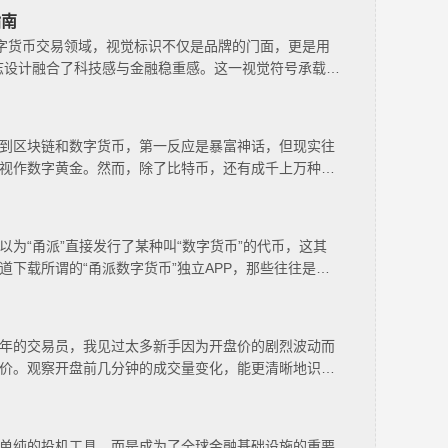
指南
在数字货币交易领域，视觉标识不仅是品牌的门面，更是用
标志设计融合了科技感与金融稳重感。这一视觉符号承载着
到区块链和数字货币，第一反应是暴富神话，但现实往
视作数字黄金。然而，除了比特币，还有成千上万种山
为“甬派”直接发行了某种叫“数字货币”的代币，这其
下载所谓的“甬派数字货币”独立APP，那些往往是仿
年的交易员，我见过太多新手因为开盘价的剧烈波动而
价。观察开盘前几分钟的成交量变化，能更清晰地识别
单纯的投机工具，而是成为了全球金融基础设施的重要