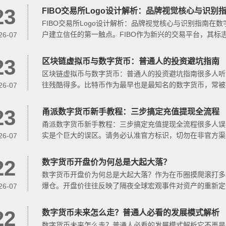
23
FIBO交易所Logo设计解析：品牌视觉核心与识别
FIBO交易所Logo设计解析：品牌视觉核心与识别指南
户建立信任的第一触点。FIBO作为新兴的交易平台，其
26-07
品牌对...
23
区块链虚拟币与数字货币：普通人的投资避坑指南
区块链虚拟币与数字货币：普通人的投资避坑指南很多人听
往残酷得多。比特币作为最早也是最知名的数字货币，常被
26-07
寨币，其中大部分...
23
甬派数字货币新手教程：三步搞定充值提现全流程
甬派数字货币新手教程：三步搞定充值提现全流程很多人误以
实是个巨大的误区。请务必认准官方标识，切勿在非官方渠道
26-07
冒软件，...
22
数字货币开盘价为何总是大起大落？
数字货币开盘价为何总是大起大落？作为在币圈摸爬滚打多
爆仓。开盘价往往反映了隔夜全球宏观事件对资产的重新定
26-07
主力资金的方向。...
22
数字货币未来怎么走？普通人必看的发展模式解析
数字货币未来怎么走？普通人必看的发展模式解析它不再是