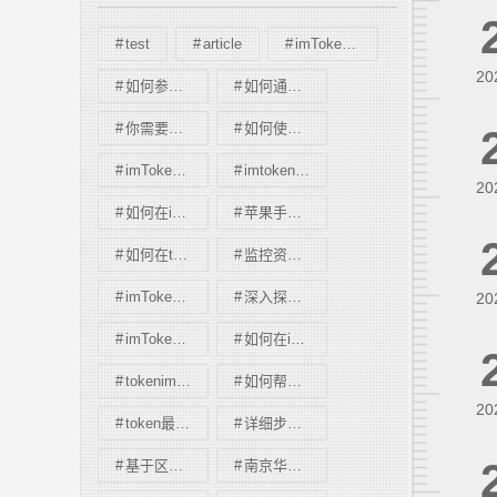
test
article
imToken 钱包大额资产安全｜硬件钱包必备
20
如何参与im钱包App的开发与反馈活动？
如何通过imToken 2.0钱包安卓版提升资金的可用性？
你需要知道的imToken钱包官网下载特点
如何使用im钱包App进行资产监控与分析？
imToken国外版的用户行为与市场理解
imtoken下载中心手机版常见疑惑
20
如何在imToken国外版中建立可持续的投资策略？
苹果手机imToken最新苹果下载实用教程
如何在token钱包网址中使用报告功能追踪投资收益
监控资产的成长与增值。
imToken通用版的社交媒体影响与推广
深入探讨imToken新地址的创新功能与设计？
20
imToken 钱包官网 APP 下载｜新手轻量安装
如何在imToken安卓版app下载上进行灵活调节？
tokenim正版app下载中的资产质押与借贷功能
如何帮助您实现财富的灵活运用与增值？
20
token最新版本下载指南
详细步骤教您如何在多平台上顺利安装并使用。
基于区块链的系统
南京华信中科区块链